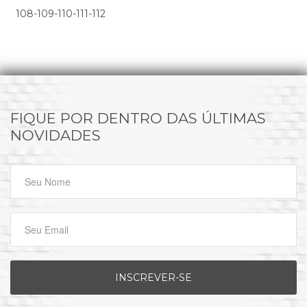
108
-
109
-
110
-
111
-
112
FIQUE POR DENTRO DAS ÚLTIMAS
NOVIDADES
INSCREVER-SE