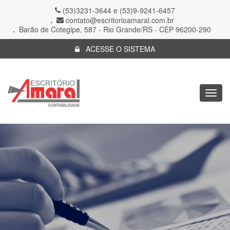
(53)3231-3644 e (53)9-9241-6457
contato@escritorioamaral.com.br
Barão de Cotegipe, 587 - Rio Grande/RS - CEP 96200-290
ACESSE O SISTEMA
Togg
navig