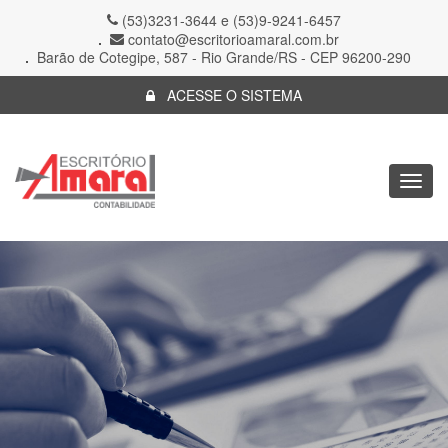
(53)3231-3644 e (53)9-9241-6457
contato@escritorioamaral.com.br
Barão de Cotegipe, 587 - Rio Grande/RS - CEP 96200-290
ACESSE O SISTEMA
Togg
navig